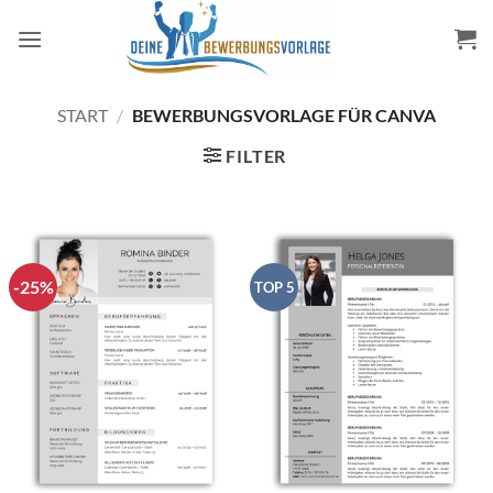
Zum
Inhalt
springen
START
/
BEWERBUNGSVORLAGE FÜR CANVA
FILTER
-25%
TOP 5