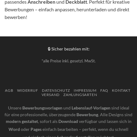
passendes
Anschreiben
und
Deckblatt
. Perfekt für kreative
Bewerbungen – einfach anpassen, herunterladen und direkt
bewerben!
🔒 Sicher bezahlen mit:
*alle Preise inkl. gesetzl. MwSt.
AGB
WIDERRUF
DATENSCHUTZ
IMPRESSUM
FAQ
KONTAKT
VERSAND
ZAHLUNGSARTEN
Unsere
Bewerbungsvorlagen
und
Lebenslauf-Vorlagen
sind ideal
für eine professionelle, überzeugende
Bewerbung
. Alle Designs sind
modern gestaltet
, sofort als
Download
verfügbar und lassen sich in
Word
oder
Pages
einfach bearbeiten – perfekt, wenn du schnell