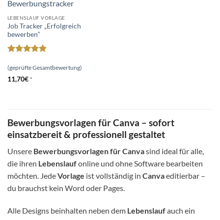
LEBENSLAUF VORLAGE
Job Tracker „Erfolgreich
bewerben“
Bewertet
mit
5
von
(geprüfte Gesamtbewertung)
5
11,70
€
*
Bewerbungsvorlagen für Canva – sofort
einsatzbereit & professionell gestaltet
Unsere
Bewerbungsvorlagen für Canva
sind ideal für alle,
die ihren
Lebenslauf
online und ohne Software bearbeiten
möchten. Jede
Vorlage
ist vollständig in
Canva
editierbar –
du brauchst kein Word oder Pages.
Alle Designs beinhalten neben dem
Lebenslauf
auch ein