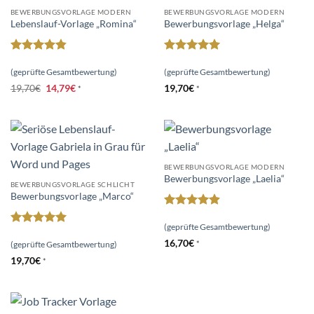
BEWERBUNGSVORLAGE MODERN
BEWERBUNGSVORLAGE MODERN
Lebenslauf-Vorlage „Romina“
Bewerbungsvorlage „Helga“
Bewertet
Bewertet
mit
4.84
mit
5
von
(geprüfte Gesamtbewertung)
(geprüfte Gesamtbewertung)
von 5
5
Ursprünglicher
Aktueller
19,70
€
14,79
€
19,70
€
*
*
Preis
Preis
war:
ist:
19,70€
14,79€.
BEWERBUNGSVORLAGE MODERN
Bewerbungsvorlage „Laelia“
BEWERBUNGSVORLAGE SCHLICHT
Bewerbungsvorlage „Marco“
Bewertet
mit
4.88
(geprüfte Gesamtbewertung)
Bewertet
von 5
16,70
€
mit
5
von
(geprüfte Gesamtbewertung)
*
5
19,70
€
*