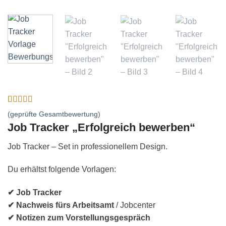
Bewertet
1
(geprüfte Gesamtbewertung)
mit
5
von 5,
Job Tracker „Erfolgreich bewerben“
basierend
auf
Kundenbewertung
Job Tracker – Set in professionellem Design.
Du erhältst folgende Vorlagen:
✔ Job Tracker
✔ Nachweis fürs Arbeitsamt
/ Jobcenter
✔ Notizen zum Vorstellungsgespräch