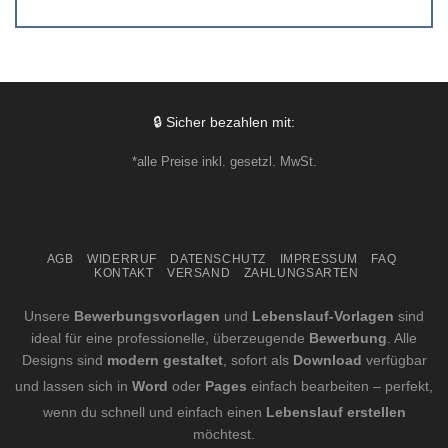
🔒 Sicher bezahlen mit:
*alle Preise inkl. gesetzl. MwSt.
AGB
WIDERRUF
DATENSCHUTZ
IMPRESSUM
FAQ
KONTAKT
VERSAND
ZAHLUNGSARTEN
Unsere
Bewerbungsvorlagen
und
Lebenslauf-Vorlagen
sind
ideal für eine professionelle, überzeugende
Bewerbung
. Alle
Designs sind
modern gestaltet
, sofort als
Download
verfügbar
und lassen sich in
Word
oder
Pages
einfach bearbeiten – perfekt,
wenn du schnell und einfach einen
Lebenslauf erstellen
möchtest.