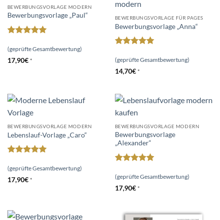
BEWERBUNGSVORLAGE MODERN
Bewerbungsvorlage „Paul“
BEWERBUNGSVORLAGE FÜR PAGES
Bewerbungsvorlage „Anna“
Bewertet
mit
5
von
(geprüfte Gesamtbewertung)
Bewertet
5
mit
5
von
(geprüfte Gesamtbewertung)
17,90
€
*
5
14,70
€
*
BEWERBUNGSVORLAGE MODERN
BEWERBUNGSVORLAGE MODERN
Bewerbungsvorlage
Lebenslauf-Vorlage „Caro“
„Alexander“
Bewertet
mit
5
von
(geprüfte Gesamtbewertung)
Bewertet
5
mit
4.94
(geprüfte Gesamtbewertung)
17,90
€
*
von 5
17,90
€
*