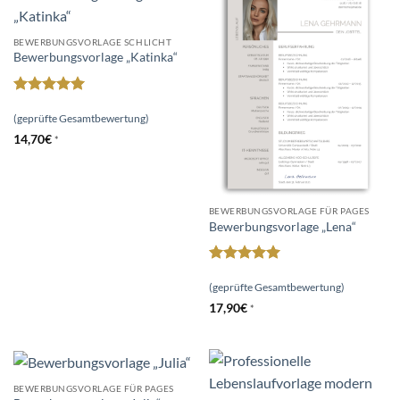
BEWERBUNGSVORLAGE SCHLICHT
Bewerbungsvorlage „Katinka“
Bewertet
mit
5
von
(geprüfte Gesamtbewertung)
5
14,70
€
*
BEWERBUNGSVORLAGE FÜR PAGES
Bewerbungsvorlage „Lena“
Bewertet
mit
4.97
(geprüfte Gesamtbewertung)
von 5
17,90
€
*
BEWERBUNGSVORLAGE FÜR PAGES