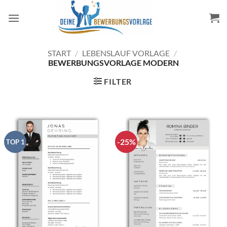
Zum
Inhalt
springen
START
/
LEBENSLAUF VORLAGE
/
BEWERBUNGSVORLAGE MODERN
FILTER
-25%
TOP 1