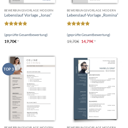
BEWERBUNGSVORLAGE MODERN
BEWERBUNGSVORLAGE MODERN
Lebenslauf Vorlage „Jonas“
Lebenslauf-Vorlage „Romina“
Bewertet
Bewertet
mit
4.87
mit
4.84
(geprüfte Gesamtbewertung)
(geprüfte Gesamtbewertung)
von 5
von 5
Ursprünglicher
Aktueller
19,70
€
19,70
€
14,79
€
*
*
Preis
Preis
war:
ist:
19,70€
14,79€.
TOP 3
BEWERBUNGSVORLAGE MODERN
BEWERBUNGSVORLAGE MODERN