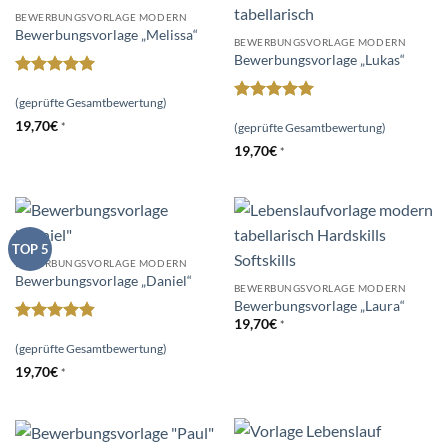
BEWERBUNGSVORLAGE MODERN
Bewerbungsvorlage „Melissa“
BEWERBUNGSVORLAGE MODERN
Bewerbungsvorlage „Lukas“
Bewertet
mit
5
von
(geprüfte Gesamtbewertung)
Bewertet
5
19,70
€
mit
5
von
*
(geprüfte Gesamtbewertung)
5
19,70
€
*
TOP 5
BEWERBUNGSVORLAGE MODERN
Bewerbungsvorlage „Daniel“
BEWERBUNGSVORLAGE MODERN
Bewerbungsvorlage „Laura“
19,70
€
*
Bewertet
mit
4.8
(geprüfte Gesamtbewertung)
von 5
19,70
€
*