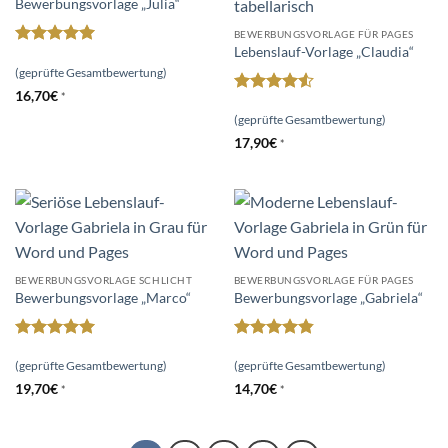
Bewerbungsvorlage „Julia“
BEWERBUNGSVORLAGE FÜR PAGES
Lebenslauf-Vorlage „Claudia“
Bewertet
mit
5
von
(geprüfte Gesamtbewertung)
5
16,70
€
*
Bewertet
mit
4.5
(geprüfte Gesamtbewertung)
von 5
17,90
€
*
BEWERBUNGSVORLAGE SCHLICHT
BEWERBUNGSVORLAGE FÜR PAGES
Bewerbungsvorlage „Marco“
Bewerbungsvorlage „Gabriela“
Bewertet
Bewertet
mit
5
von
mit
4.86
(geprüfte Gesamtbewertung)
(geprüfte Gesamtbewertung)
5
von 5
19,70
€
14,70
€
*
*