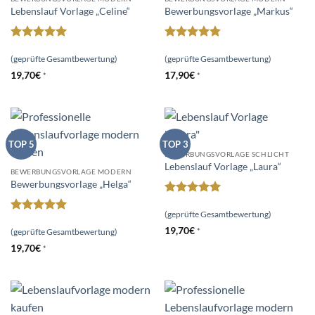
Lebenslauf Vorlage „Celine“
Bewerbungsvorlage „Markus“
Bewertet
Bewertet
mit
4.94
mit
4.75
(geprüfte Gesamtbewertung)
(geprüfte Gesamtbewertung)
von 5
von 5
19,70
€
17,90
€
*
*
TOP 5
TOP 3
BEWERBUNGSVORLAGE SCHLICHT
Lebenslauf Vorlage „Laura“
BEWERBUNGSVORLAGE MODERN
Bewerbungsvorlage „Helga“
Bewertet
mit
5
von
(geprüfte Gesamtbewertung)
Bewertet
5
19,70
€
mit
5
von
(geprüfte Gesamtbewertung)
*
5
19,70
€
*