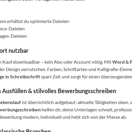
m erhältst du optimierte Dateien:
.docx-Dateien
.pages-Dateien
ort nutzbar
em Kauf downloadbar – kein Abo oder Account nötig. Mit
Word & 
er Design verrutschen. Farben, Schriftarten und Kalligrafie-Elem
e in Schreibschrift
spart Zeit und sorgt für einen überzeugenden, 
m Ausfüllen & stilvolles Bewerbungsschreiben
Lebenslauf
ist übersichtlich aufgebaut: aktuelle Tätigkeiten oben
werbungsschreiben
helfen dir, deine Unterlagen schnell, profess
Bewerbung modern, individuell und hebt sich von der Masse ab.
 klassische Branchen