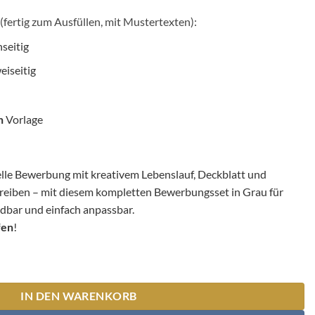
(fertig zum Ausfüllen, mit Mustertexten):
nseitig
eiseitig
n
Vorlage
nelle Bewerbung mit kreativem Lebenslauf, Deckblatt und
eiben – mit diesem kompletten Bewerbungsset in Grau für
dbar und einfach anpassbar.
fen
!
IN DEN WARENKORB