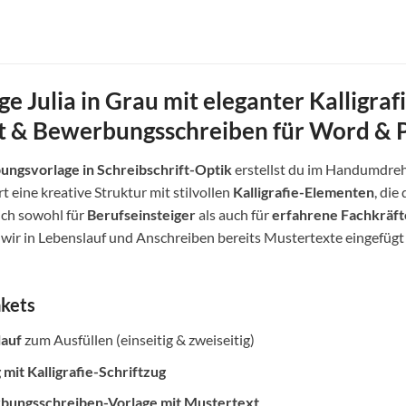
Julia in Grau mit eleganter Kalligrafi
tt & Bewerbungsschreiben für Word & 
ngsvorlage in Schreibschrift-Optik
erstellst du im Handumdrehe
 eine kreative Struktur mit stilvollen
Kalligrafie-Elementen
, di
sich sowohl für
Berufseinsteiger
als auch für
erfahrene Fachkräft
wir in Lebenslauf und Anschreiben bereits Mustertexte eingefügt –
akets
lauf
zum Ausfüllen (einseitig & zweiseitig)
it Kalligrafie-Schriftzug
bungsschreiben-Vorlage mit Mustertext