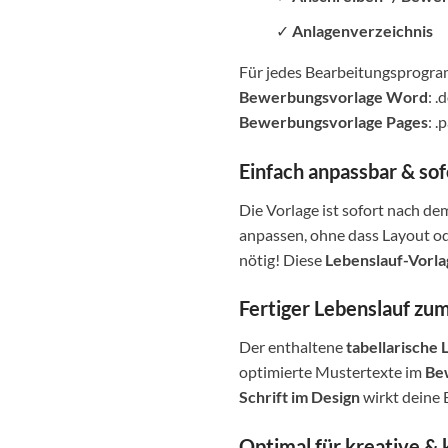
✓
Anlagenverzeichnis
Für jedes Bearbeitungsprogram
Bewerbungsvorlage Word
: 
Bewerbungsvorlage Pages
: 
Einfach anpassbar & sof
Die Vorlage ist sofort nach d
anpassen, ohne dass Layout od
nötig! Diese
Lebenslauf-Vorlag
Fertiger Lebenslauf zu
Der enthaltene
tabellarische 
optimierte Mustertexte im
Be
Schrift im Design
wirkt deine 
Optimal für kreative &