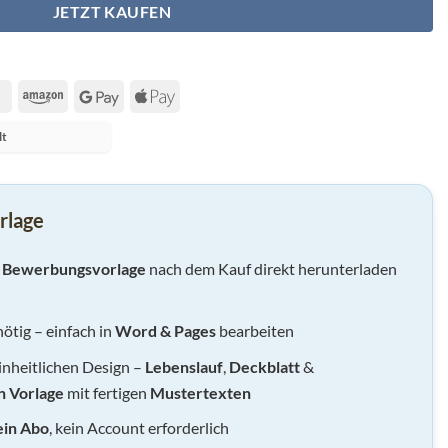
JETZT KAUFEN
MasterCard
Amazon
Google
Apple
Pay
Pay
lt
rlage
–
Bewerbungsvorlage
nach dem Kauf direkt herunterladen
ötig – einfach in
Word & Pages
bearbeiten
nheitlichen Design –
Lebenslauf
,
Deckblatt
&
 Vorlage
mit fertigen
Mustertexten
ein Abo
, kein Account erforderlich