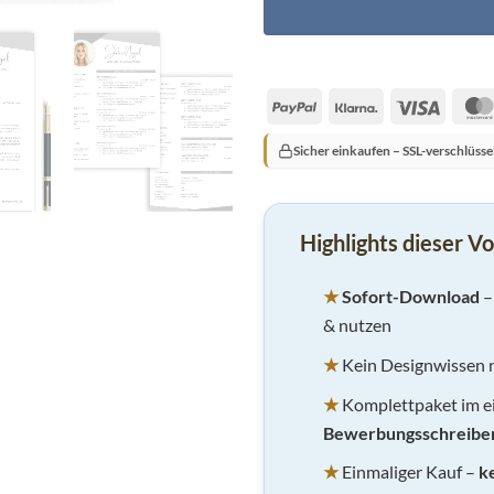
PayPal
Klarna
Visa
Sicher einkaufen – SSL-verschlüsse
Highlights dieser Vo
★
Sofort-Download
& nutzen
★
Kein Designwissen n
★
Komplettpaket im ei
Bewerbungsschreiben
★
Einmaliger Kauf –
k