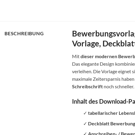
Bewerbungsvorlage 
BESCHREIBUNG
Vorlage, Deckbla
Mit
dieser modernen Bewerbu
Das elegante Design kombiniert
verleihen. Die Vorlage eignet 
maximale Zeitersparnis haben 
Schreibschrift
noch schneller.
Inhalt des Download-P
✓
tabellarischer Lebens
✓
Deckblatt Bewerbung m
✓
Anschreiben- / Bewer