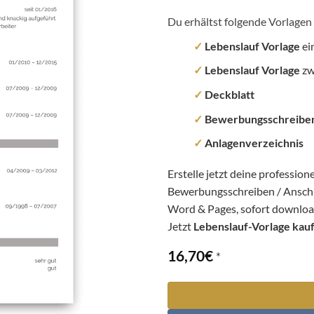
Du erhältst folgende Vorlagen 
✓
Lebenslauf Vorlage
ei
✓
Lebenslauf Vorlage
zw
✓
Deckblatt
✓
Bewerbungsschreibe
✓
Anlagenverzeichnis
Erstelle jetzt deine professio
Bewerbungsschreiben / Anschr
Word & Pages, sofort downloa
Jetzt
Lebenslauf-Vorlage kau
16,70
€
*