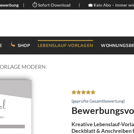
⏱️
💼
 Bewerbung
|
Sofort-Download
|
Kein Abo – immer wie
E
SHOP
LEBENSLAUF-VORLAGEN
WOHNUNGSB
ORLAGE MODERN
Bewertet
26
(geprüfte Gesamtbewertung)
mit
5
von
Bewerbungsvorl
5, basierend
auf
Kundenbewertungen
Kreative Lebenslauf-Vorla
Deckblatt & Anschreiben 