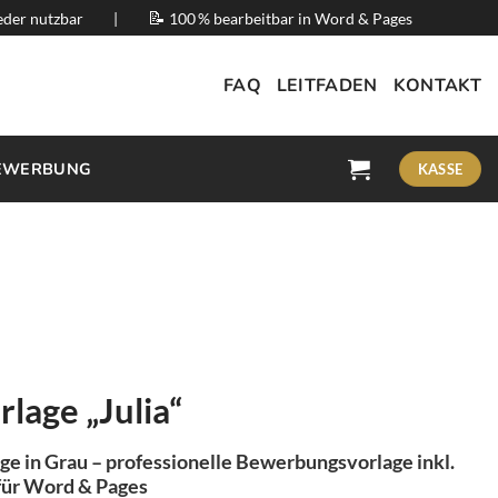
📝
der nutzbar
|
100 % bearbeitbar in Word & Pages
FAQ
LEITFADEN
KONTAKT
EWERBUNG
KASSE
age „Julia“
ge in Grau – professionelle Bewerbungsvorlage inkl.
für Word & Pages