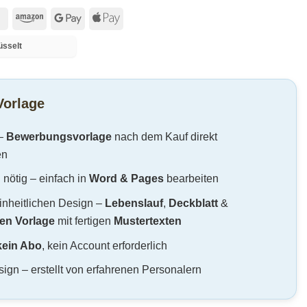
MasterCard
Amazon
Google
Apple
Pay
Pay
üsselt
Vorlage
–
Bewerbungsvorlage
nach dem Kauf direkt
en
nötig – einfach in
Word & Pages
bearbeiten
inheitlichen Design –
Lebenslauf
,
Deckblatt
&
en Vorlage
mit fertigen
Mustertexten
kein Abo
, kein Account erforderlich
ign – erstellt von erfahrenen Personalern