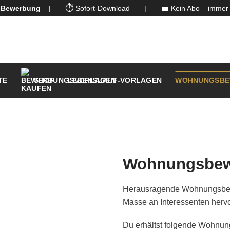
⏱️
💼
n Bewerbung
|
Sofort-Download
|
Kein Abo – immer 
TE
SHOP
LEBENSLAUF-VORLAGEN
WOHNUNGSBE
Wohnungsbewe
Herausragende Wohnungsbewe
Masse an Interessenten hervo
Du erhältst folgende Wohnu