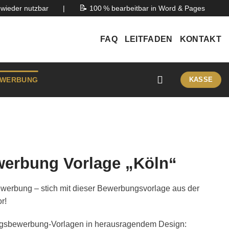
📝
wieder nutzbar
|
100 % bearbeitbar in Word & Pages
FAQ
LEITFADEN
KONTAKT
WERBUNG
KASSE
rbung Vorlage „Köln“
rbung – stich mit dieser Bewerbungsvorlage aus der
r!
ngsbewerbung-Vorlagen in herausragendem Design: