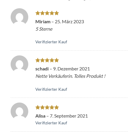
Bewertet
Miriam
–
25. März 2023
mit
5
von
5 Sterne
5
Verifizierter Kauf
Bewertet
schadi
–
9. Dezember 2021
mit
5
von
Nette Verkäuferin. Tolles Produkt !
5
Verifizierter Kauf
Bewertet
Alisa
–
7. September 2021
mit
5
von
Verifizierter Kauf
5