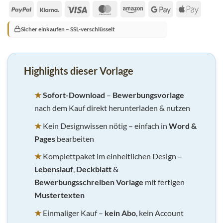
PayPal
Klarna
Visa
MasterCard
Amazon
Google
Apple
Pay
Pay
Sicher einkaufen – SSL-verschlüsselt
Highlights dieser Vorlage
★
Sofort-Download
–
Bewerbungsvorlage
nach dem Kauf direkt herunterladen & nutzen
★
Kein Designwissen nötig – einfach in
Word &
Pages
bearbeiten
★
Komplettpaket im einheitlichen Design –
Lebenslauf
,
Deckblatt
&
Bewerbungsschreiben Vorlage
mit fertigen
Mustertexten
★
Einmaliger Kauf –
kein Abo
, kein Account