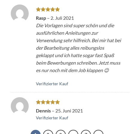
Bewertet
Rasp
–
2. Juli 2021
mit
5
von
Die Vorlagen sind super schön und die
5
ausführlichen Anleitungen zur
Verwendung sehr hilfreich. Bei mir hat bei
der Bearbeitung alles reibungslos
geklappt und ich hatte sogar fast Spaß
beim Bewerbungen schreiben. Jetzt muss
es nur noch mit dem Job klappen 😉
Verifizierter Kauf
Bewertet
Dennis
–
25. Juni 2021
mit
5
von
Verifizierter Kauf
5