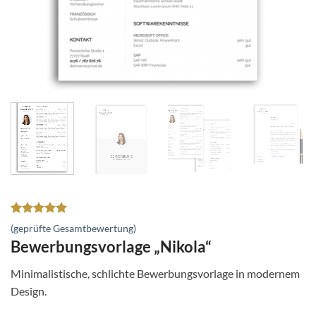
Bewertet
34
(geprüfte Gesamtbewertung)
mit
5
von
Bewerbungsvorlage „Nikola“
5, basierend
auf
Kundenbewertungen
Minimalistische, schlichte Bewerbungsvorlage in modernem
Design.