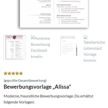
Bewertet
1
(geprüfte Gesamtbewertung)
mit
5
von
Bewerbungsvorlage „Alissa“
5, basierend
auf
Kundenbewertung
Moderne, freundliche Bewerbungsvorlage. Du erhältst
folgende Vorlagen: