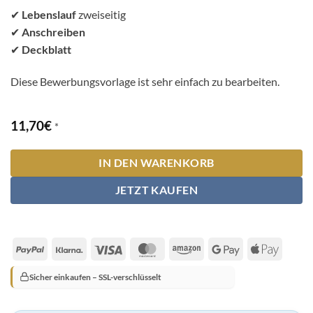
✔
Lebenslauf
zweiseitig
✔
Anschreiben
✔
Deckblatt
Diese Bewerbungsvorlage ist sehr einfach zu bearbeiten.
11,70
€
*
IN DEN WARENKORB
JETZT KAUFEN
PayPal
Klarna
Visa
MasterCard
Amazon
Google
Apple
Pay
Pay
Sicher einkaufen – SSL-verschlüsselt