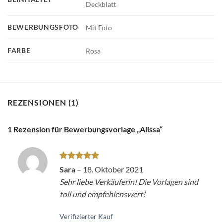
Deckblatt
BEWERBUNGSFOTO
Mit Foto
FARBE
Rosa
REZENSIONEN (1)
1 Rezension für
Bewerbungsvorlage „Alissa“
Bewertet
Sara
–
18. Oktober 2021
mit
5
von
Sehr liebe Verkäuferin! Die Vorlagen sind
5
toll und empfehlenswert!
Verifizierter Kauf