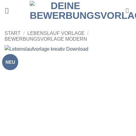
Zum
Inhalt
springen
START
/
LEBENSLAUF VORLAGE
/
BEWERBUNGSVORLAGE MODERN
NEU