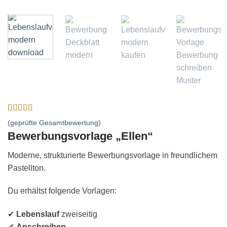
Bewertet
4
(geprüfte Gesamtbewertung)
mit
5
von 5,
Bewerbungsvorlage „Ellen“
basierend
auf
Kundenbewertungen
Moderne, strukturierte Bewerbungsvorlage in freundlichem
Pastellton.
Du erhältst folgende Vorlagen:
✔
Lebenslauf
zweiseitig
✔
Anschreiben