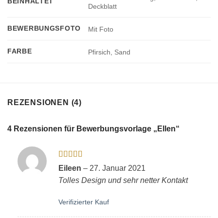
BEINHALTET
Deckblatt
BEWERBUNGSFOTO
Mit Foto
FARBE
Pfirsich, Sand
REZENSIONEN (4)
4 Rezensionen für
Bewerbungsvorlage „Ellen“
Bewertet
Eileen
–
27. Januar 2021
mit
5
von 5
Tolles Design und sehr netter Kontakt
Verifizierter Kauf