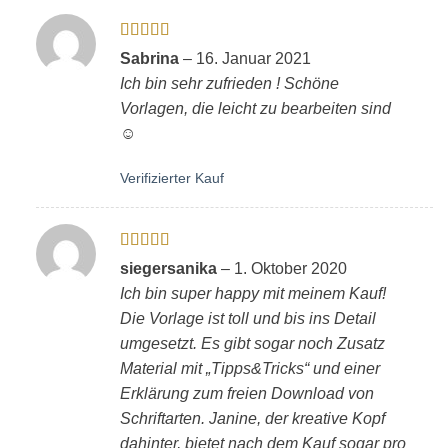
Bewertet
Sabrina
–
16. Januar 2021
mit
5
von 5
Ich bin sehr zufrieden ! Schöne
Vorlagen, die leicht zu bearbeiten sind
☺️
Verifizierter Kauf
Bewertet
siegersanika
–
1. Oktober 2020
mit
5
von 5
Ich bin super happy mit meinem Kauf!
Die Vorlage ist toll und bis ins Detail
umgesetzt. Es gibt sogar noch Zusatz
Material mit „Tipps&Tricks“ und einer
Erklärung zum freien Download von
Schriftarten. Janine, der kreative Kopf
dahinter, bietet nach dem Kauf sogar pro