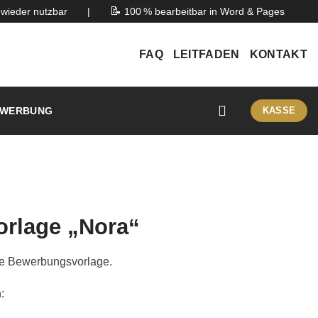
📝
wieder nutzbar
|
100 % bearbeitbar in Word & Pages
FAQ
LEITFADEN
KONTAKT
WERBUNG
KASSE
rlage „Nora“
e Bewerbungsvorlage.
: