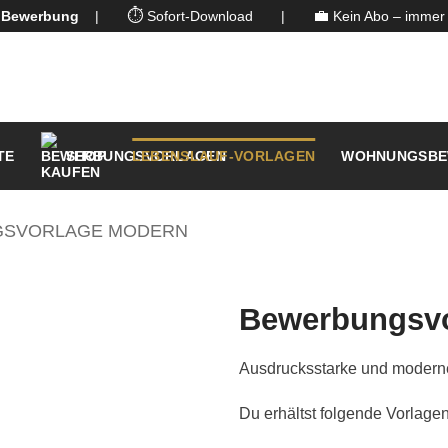
⏱️
💼
n Bewerbung
|
Sofort-Download
|
Kein Abo – immer 
TE
SHOP
LEBENSLAUF-VORLAGEN
WOHNUNGSBE
SVORLAGE MODERN
Bewerbungsvo
Ausdrucksstarke und modern
Du erhältst folgende Vorlagen