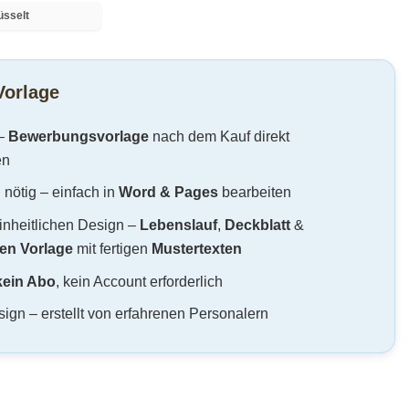
Pay
Pay
üsselt
Vorlage
–
Bewerbungsvorlage
nach dem Kauf direkt
en
nötig – einfach in
Word & Pages
bearbeiten
inheitlichen Design –
Lebenslauf
,
Deckblatt
&
en Vorlage
mit fertigen
Mustertexten
kein Abo
, kein Account erforderlich
ign – erstellt von erfahrenen Personalern