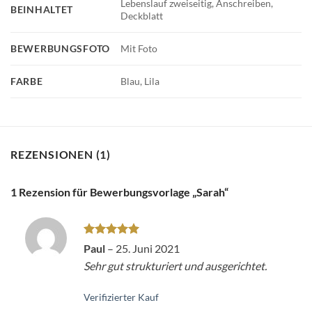
Lebenslauf zweiseitig, Anschreiben,
BEINHALTET
Deckblatt
BEWERBUNGSFOTO
Mit Foto
FARBE
Blau, Lila
REZENSIONEN (1)
1 Rezension für
Bewerbungsvorlage „Sarah“
Bewertet
Paul
–
25. Juni 2021
mit
5
von
Sehr gut strukturiert und ausgerichtet.
5
Verifizierter Kauf