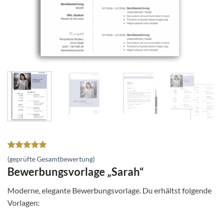
Bewertet
1
(geprüfte Gesamtbewertung)
mit
5
von
Bewerbungsvorlage „Sarah“
5, basierend
auf
Kundenbewertung
Moderne, elegante Bewerbungsvorlage. Du erhältst folgende
Vorlagen: