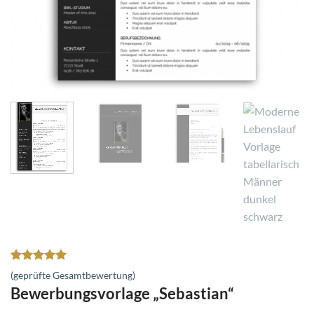
Bewertet
2
(geprüfte Gesamtbewertung)
mit
5
von
Bewerbungsvorlage „Sebastian“
5, basierend
auf