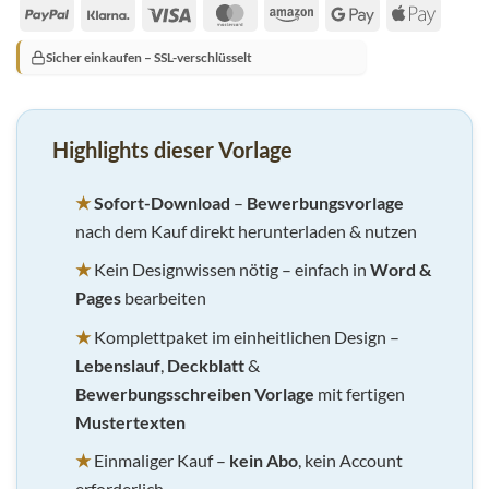
PayPal
Klarna
Visa
MasterCard
Amazon
Google
Apple
Pay
Pay
Sicher einkaufen – SSL-verschlüsselt
Highlights dieser Vorlage
★
Sofort-Download
–
Bewerbungsvorlage
nach dem Kauf direkt herunterladen & nutzen
★
Kein Designwissen nötig – einfach in
Word &
Pages
bearbeiten
★
Komplettpaket im einheitlichen Design –
Lebenslauf
,
Deckblatt
&
Bewerbungsschreiben Vorlage
mit fertigen
Mustertexten
★
Einmaliger Kauf –
kein Abo
, kein Account
erforderlich