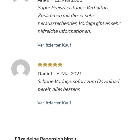
mit
5
von
Super Preis/Leistungs-Verhältnis.
5
Zusammen mit dieser sehr
herausstechenden Vorlage gibt es sehr
hilfreiche Informationen.
Verifizierter Kauf
Bewertet
Daniel
–
6. Mai 2021
mit
5
von
Schöne Vorlage, sofort zum Download
5
bereit, alles bestens
Verifizierter Kauf
Füge deine Rezension hinzu