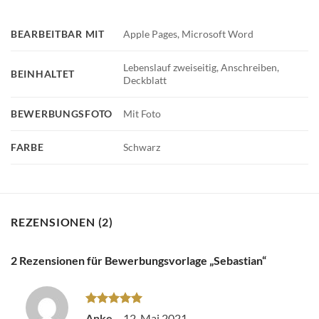
BEARBEITBAR MIT
Apple Pages, Microsoft Word
Lebenslauf zweiseitig, Anschreiben,
BEINHALTET
Deckblatt
BEWERBUNGSFOTO
Mit Foto
FARBE
Schwarz
REZENSIONEN (2)
2 Rezensionen für
Bewerbungsvorlage „Sebastian“
Bewertet
Anke
–
12. Mai 2021