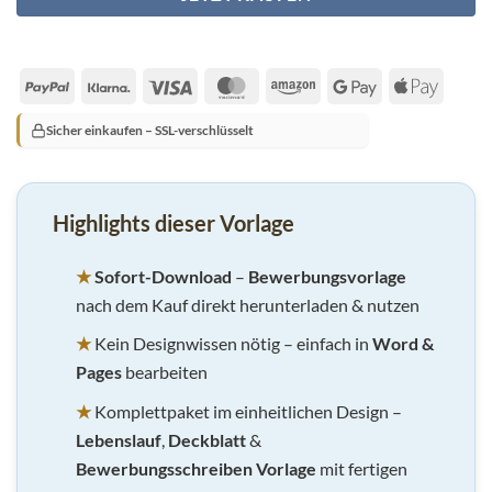
PayPal
Klarna
Visa
MasterCard
Amazon
Google
Apple
Pay
Pay
Sicher einkaufen – SSL-verschlüsselt
Highlights dieser Vorlage
★
Sofort-Download
–
Bewerbungsvorlage
nach dem Kauf direkt herunterladen & nutzen
★
Kein Designwissen nötig – einfach in
Word &
Pages
bearbeiten
★
Komplettpaket im einheitlichen Design –
Lebenslauf
,
Deckblatt
&
Bewerbungsschreiben Vorlage
mit fertigen